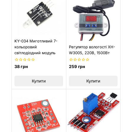
KY-034 Миготливий 7-
Регулятор вологості XH-
кольоровий
W3005, 220В, 1500Вт
світлодіодний модуль
0
0
259
грн
38
грн
з
з
5
5
Купити
Купити