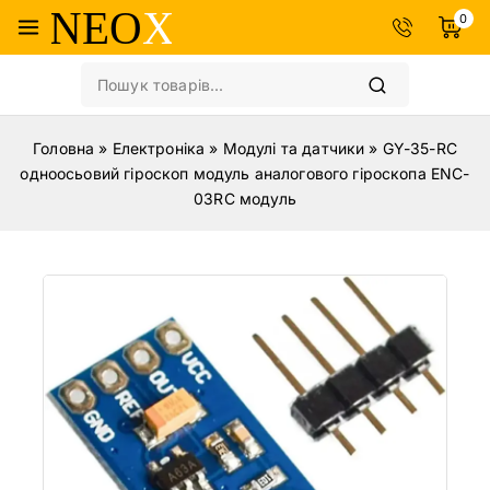
0
Головна
»
Електроніка
»
Модулі та датчики
»
GY-35-RC
одноосьовий гіроскоп модуль аналогового гіроскопа ENC-
03RC модуль