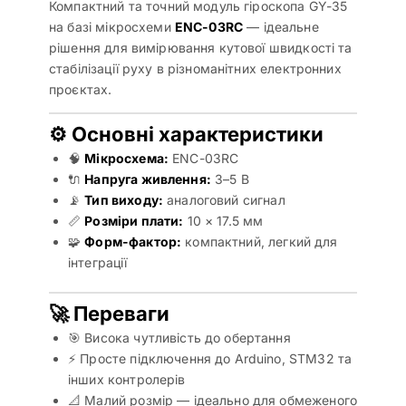
Компактний та точний модуль гіроскопа GY-35
на базі мікросхеми
ENC-03RC
— ідеальне
рішення для вимірювання кутової швидкості та
стабілізації руху в різноманітних електронних
проєктах.
⚙️ Основні характеристики
🧠
Мікросхема:
ENC-03RC
🔌
Напруга живлення:
3–5 В
📡
Тип виходу:
аналоговий сигнал
📏
Розміри плати:
10 × 17.5 мм
🧩
Форм-фактор:
компактний, легкий для
інтеграції
🚀 Переваги
🎯 Висока чутливість до обертання
⚡ Просте підключення до Arduino, STM32 та
інших контролерів
📐 Малий розмір — ідеально для обмеженого