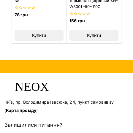
3A
термостат цифровий XH-
W3001 -50~110С
0
78
грн
з
0
156
грн
5
з
5
Купити
Купити
Київ, пр. Володимира Івасюка, 24, пункт самовивізу
(
Карта проїзду
)
Залишилися питання?