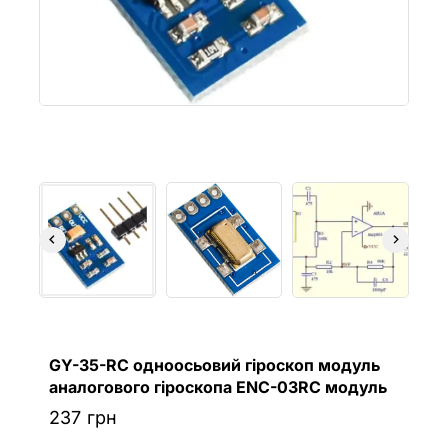
GY-35-RC одноосьовий гіроскоп модуль
аналогового гіроскопа ENC-03RC модуль
237
грн