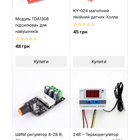
KY-024 магнітний
лінійний датчик Холла
Модуль TDA1308
підсилювач для
0
навушників
45
грн
з
5
0
48
грн
з
5
Купити
Купити
ШИМ регулятор 6-28 В,
24В – Терморегулятор