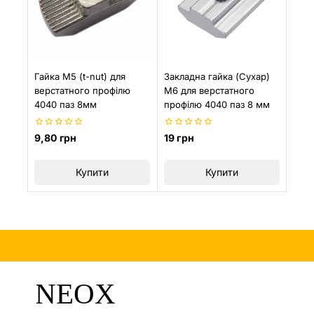
Гайка М5 (t-nut) для
Закладна гайка (Сухар)
верстатного профілю
М6 для верстатного
4040 паз 8мм
профілю 4040 паз 8 мм
0
0
9,80
грн
19
грн
з
з
5
5
Купити
Купити