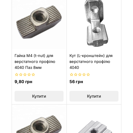
Гайка М4 (t-nut) для
Кут (L-кронштейн) для
верстатного профілю
верстатного профілю
4040 Паз 8мм
4040
0
0
9,80
грн
56
грн
з
з
5
5
Купити
Купити