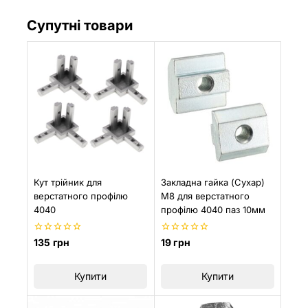
Супутні товари
Кут трійник для
Закладна гайка (Сухар)
верстатного профілю
М8 для верстатного
4040
профілю 4040 паз 10мм
0
0
135
грн
19
грн
з
з
5
5
Купити
Купити