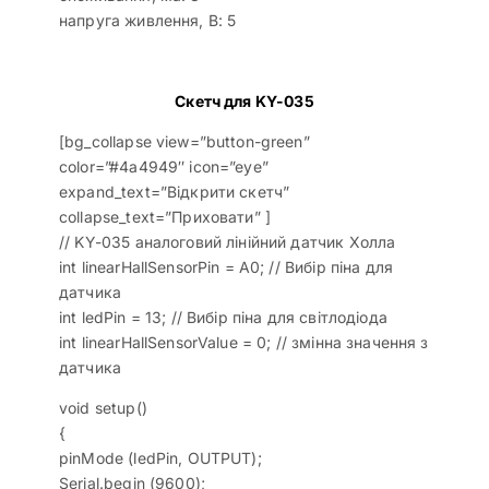
напруга живлення, В: 5
Скетч для KY-035
[bg_collapse view=”button-green”
color=”#4a4949″ icon=”eye”
expand_text=”Відкрити скетч”
collapse_text=”Приховати” ]
// KY-035 аналоговий лінійний датчик Холла
int linearHallSensorPin = A0; // Вибір піна для
датчика
int ledPin = 13; // Вибір піна для світлодіода
int linearHallSensorValue = 0; // змінна значення з
датчика
void setup()
{
pinMode (ledPin, OUTPUT);
Serial.begin (9600);