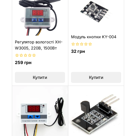
Модуль кнопки KY-004
Регулятор вологості XH-
W3005, 220В, 1500Вт
0
32
грн
з
5
0
259
грн
з
5
Купити
Купити