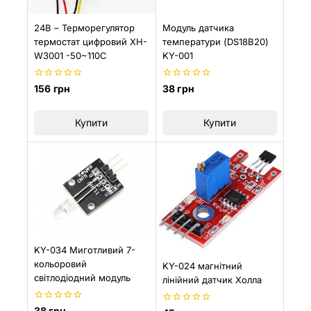
24В – Терморегулятор
Модуль датчика
термостат цифровий XH-
температури (DS18B20)
W3001 -50~110С
KY-001
0
0
156
грн
38
грн
з
з
5
5
Купити
Купити
KY-034 Миготливий 7-
кольоровий
KY-024 магнітний
світлодіодний модуль
лінійний датчик Холла
0
38
грн
0