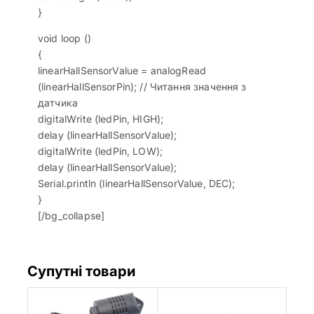
}
void loop ()
{
linearHallSensorValue = analogRead
(linearHallSensorPin); // Читання значення з
датчика
digitalWrite (ledPin, HIGH);
delay (linearHallSensorValue);
digitalWrite (ledPin, LOW);
delay (linearHallSensorValue);
Serial.println (linearHallSensorValue, DEC);
}
[/bg_collapse]
Супутні товари