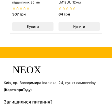
підшипник 35 мм
LM12UU 12мм
0
0
307
грн
64
грн
з
з
5
5
Купити
Купити
Київ, пр. Володимира Івасюка, 24, пункт самовивізу
(
Карта проїзду
)
Залишилися питання?