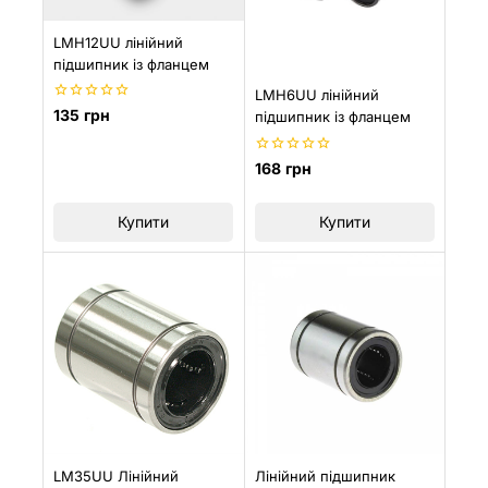
LMH12UU лінійний
підшипник із фланцем
LMH6UU лінійний
0
135
грн
підшипник із фланцем
з
5
0
168
грн
з
5
Купити
Купити
LM35UU Лінійний
Лінійний підшипник