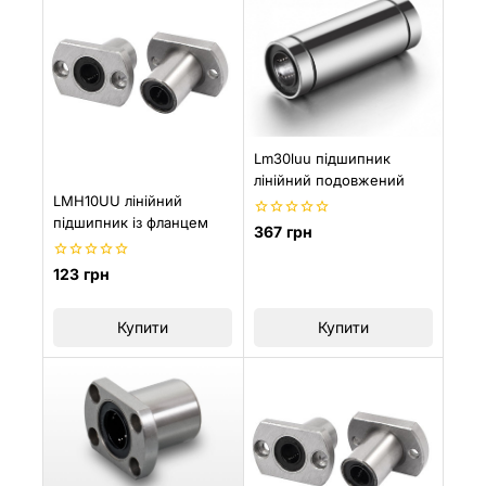
Lm30luu підшипник
лінійний подовжений
LMH10UU лінійний
підшипник із фланцем
0
367
грн
з
5
0
123
грн
з
5
Купити
Купити