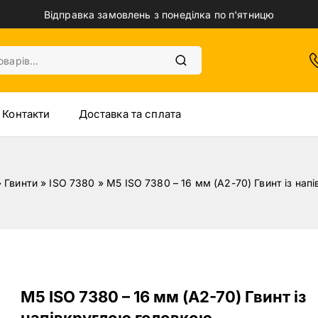
Відправка замовлень з понеділка по п'ятницю
Контакти
Доставка та сплата
»
Гвинти
»
ISO 7380
»
M5 ISO 7380 – 16 мм (A2-70) Гвинт із на
M5 ISO 7380 – 16 мм (A2-70) Гвинт із
напівкруглою головкою