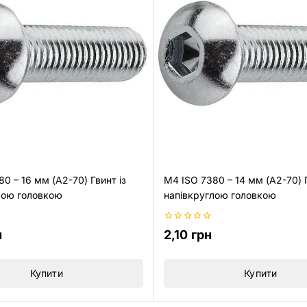
0 – 16 мм (A2-70) Гвинт із
M4 ISO 7380 – 14 мм (A2-70) Г
лою головкою
напівкруглою головкою
0
н
2,10
грн
з
5
Купити
Купити