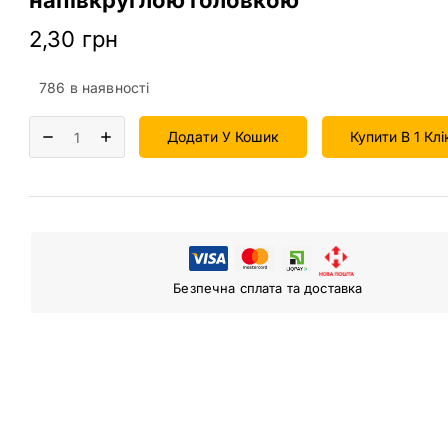
2,30
грн
786 в наявності
Додати У Кошик
Купити В 1 Клі
Безпечна сплата та доставка