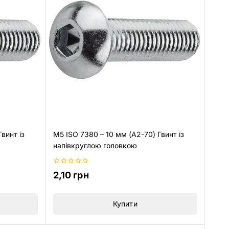
винт із
M5 ISO 7380 – 10 мм (A2-70) Гвинт із
напівкруглою головкою
0
2,10
грн
з
5
Купити