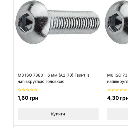
M3 ISO 7380 – 6 мм (A2-70) Гвинт із
M6 ISO 738
напівкруглою головкою
напівкруг
0
0
1,60
грн
4,30
гр
з
з
5
5
Купити