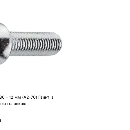
0 – 12 мм (A2-70) Гвинт із
лою головкою
н