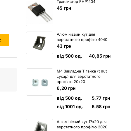
Транзистор FHP1404
45
грн
Алюмінієвий кут для
верстатного профілю 4040
к
43
грн
від 500 од.
40,85
грн
M4 Закладна Т гайка (t nut
сухар) для верстатного
профілю 20х20
6,20
грн
від 500 од.
5,77
грн
від 1001 од.
5,58
грн
Алюмінієвий кут 17х20 для
верстатного профілю 2020