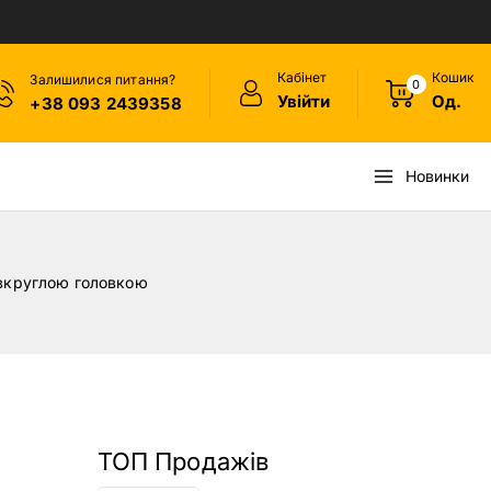
Кабінет
Кошик
Залишилися питання?
0
Увійти
Од.
+38 093 2439358
Новинки
півкруглою головкою
ТОП Продажів