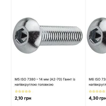
M5 ISO 7380 – 14 мм (A2-70) Гвинт із
M6 ISO 738
напівкруглою головкою
напівкруг
0
0
2,10
грн
4,30
гр
з
з
5
5