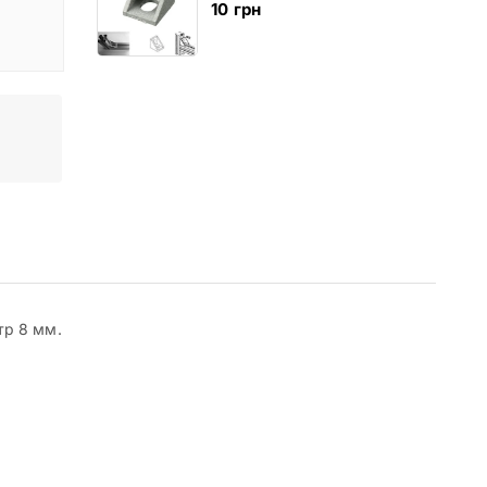
10
грн
тр 8 мм.