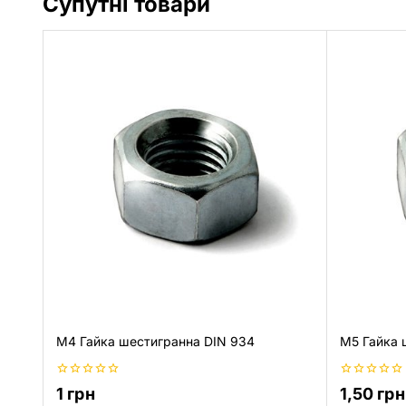
Супутні товари
M4 Гайка шестигранна DIN 934
M5 Гайка 
0
0
1
грн
1,50
грн
з
з