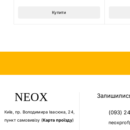
5
5
Купити
Залишилися
Київ, пр. Володимира Івасюка, 24,
(093) 2
пункт самовивізу (
Карта проїзду
)
neoxprof