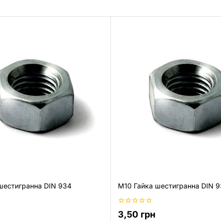
шестигранна DIN 934
M10 Гайка шестигранна DIN 
0
3,50
грн
з