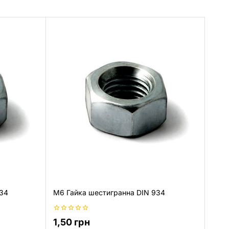
934
M6 Гайка шестигранна DIN 934
0
1,50
грн
з