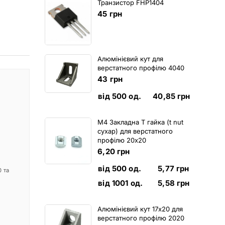
Транзистор FHP1404
45
грн
Алюмінієвий кут для
верстатного профілю 4040
43
грн
від 500 од.
40,85
грн
M4 Закладна Т гайка (t nut
сухар) для верстатного
профілю 20х20
6,20
грн
від 500 од.
5,77
грн
 та
від 1001 од.
5,58
грн
Алюмінієвий кут 17х20 для
верстатного профілю 2020