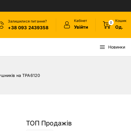
Кабінет
Кошик
Залишилися питання?
0
Увійти
Од.
+38 093 2439358
Новинки
ушників на TPA6120
ТОП Продажів