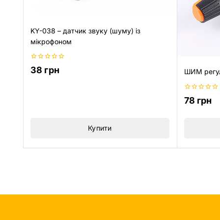
KY-038 – датчик звуку (шуму) із
мікрофоном
0
38
грн
ШИМ регул
з
5
0
78
грн
з
5
Купити