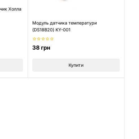
тчик Холла
Модуль датчика температури
(DS18B20) KY-001
0
38
грн
з
5
Купити