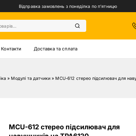
Відправка замовлень з понеділка по п'ятницю
Контакти
Доставка та сплата
іка
»
Модулі та датчики
»
MCU-612 стерео підсилювач для нав
MCU-612 стерео підсилювач для
навушників на TPA6120