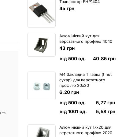
Транзистор FHP1404
45
грн
Алюмінієвий кут для
верстатного профілю 4040
43
грн
від 500 од.
40,85
грн
M4 Закладна Т гайка (t nut
сухар) для верстатного
профілю 20х20
6,20
грн
від 500 од.
5,77
грн
від 1001 од.
5,58
грн
 та
Алюмінієвий кут 17х20 для
верстатного профілю 2020