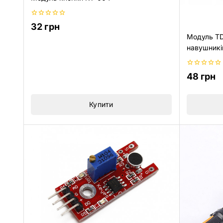
0
32
грн
з
Модуль TD
5
навушникі
0
48
грн
з
5
Купити