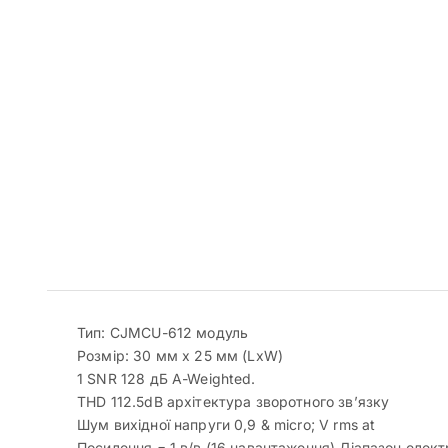
Тип: CJMCU-612 модуль
Розмір: 30 мм x 25 мм (LxW)
1 SNR 128 дБ A-Weighted.
THD 112.5dB архітектура зворотного зв’язку
Шум вихідної напруги 0,9 & micro; V rms at
Посилення = 1 в/в (16 навантаження) Діапазон елект