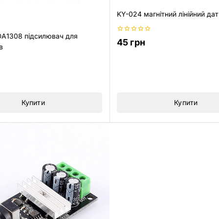
KY-024 магнітний лінійний да
A1308 підсилювач для
0
45
грн
з
в
5
Купити
Купити