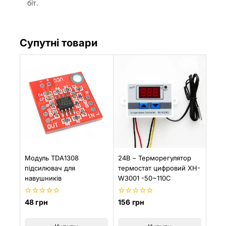
біт.
Супутні товари
Модуль TDA1308
24В – Терморегулятор
підсилювач для
термостат цифровий XH-
навушників
W3001 -50~110С
0
0
48
грн
156
грн
з
з
5
5