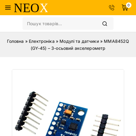
0
Головна
»
Електроніка
»
Модулі та датчики
»
MMA8452Q
(GY-45) – 3-осьовий акселерометр