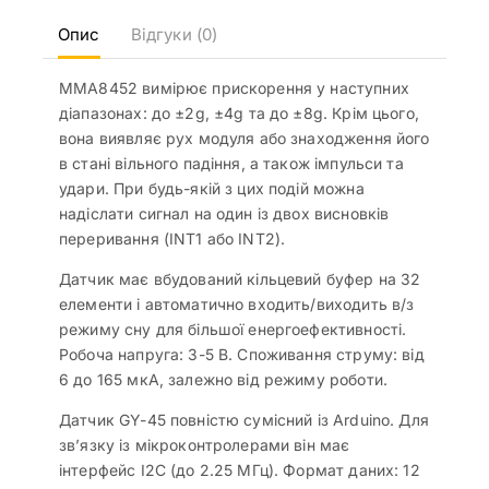
Опис
Відгуки (0)
MMA8452 вимірює прискорення у наступних
діапазонах: до ±2g, ±4g та до ±8g. Крім цього,
вона виявляє рух модуля або знаходження його
в стані вільного падіння, а також імпульси та
удари. При будь-якій з цих подій можна
надіслати сигнал на один із двох висновків
переривання (INT1 або INT2).
Датчик має вбудований кільцевий буфер на 32
елементи і автоматично входить/виходить в/з
режиму сну для більшої енергоефективності.
Робоча напруга: 3-5 В. Споживання струму: від
6 до 165 мкА, залежно від режиму роботи.
Датчик GY-45 повністю сумісний із Arduino. Для
зв’язку із мікроконтролерами він має
інтерфейс I2C (до 2.25 МГц). Формат даних: 12