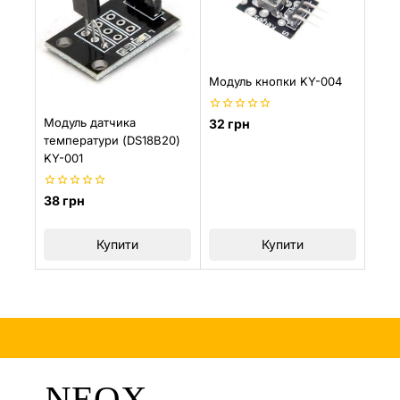
Модуль кнопки KY-004
0
Модуль датчика
32
грн
з
температури (DS18B20)
5
KY-001
0
38
грн
з
5
Купити
Купити