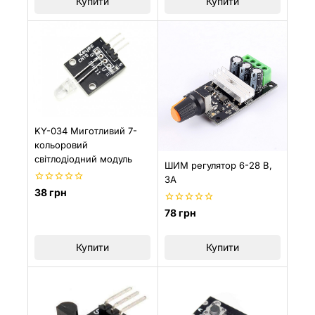
Купити
Купити
KY-034 Миготливий 7-
кольоровий
світлодіодний модуль
ШИМ регулятор 6-28 В,
3A
0
38
грн
з
5
0
78
грн
з
5
Купити
Купити