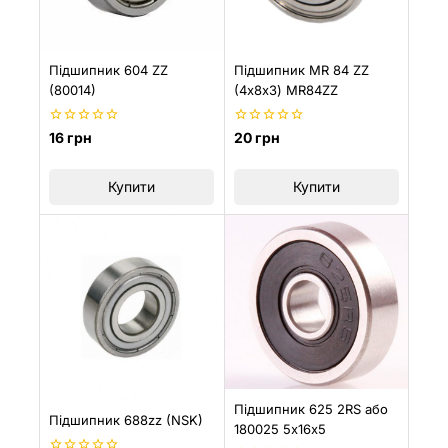
Підшипник 604 ZZ
Підшипник MR 84 ZZ
(80014)
(4х8х3) MR84ZZ
0
0
16
грн
20
грн
з
з
5
5
Купити
Купити
Підшипник 625 2RS або
Підшипник 688zz (NSK)
180025 5х16х5