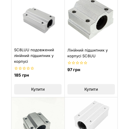
SC8LUU подовжений
Лінійний підшипник у
лінійний підшипник у
корпусі SC8UU
корпусі
0
97
грн
з
0
185
грн
5
з
5
Купити
Купити