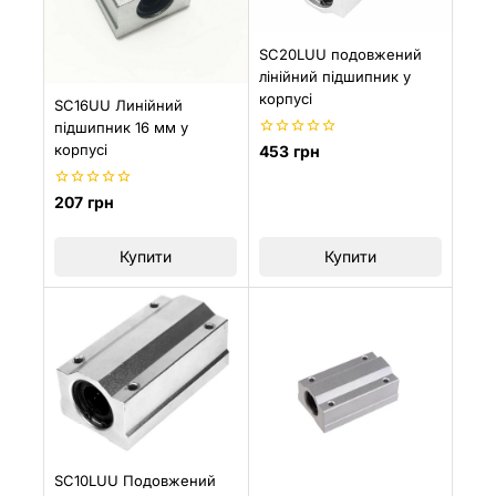
SC20LUU подовжений
лінійний підшипник у
корпусі
SC16UU Линійний
підшипник 16 мм у
0
корпусі
453
грн
з
5
0
207
грн
з
5
Купити
Купити
SC10LUU Подовжений