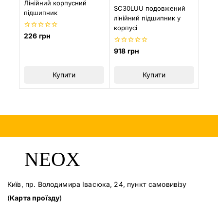
Лінійний корпусний
SC30LUU подовжений
підшипник
лінійний підшипник у
корпусі
0
226
грн
з
5
0
918
грн
з
5
Купити
Купити
Київ, пр. Володимира Івасюка, 24, пункт самовивізу
(
Карта проїзду
)