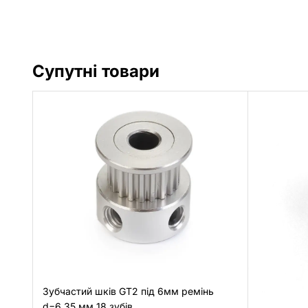
Супутні товари
Зубчастий шків GT2 під 6мм ремінь
d=6.35 мм 18 зубів