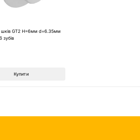
 шків GT2 H=6мм d=6.35мм
 зубів
Купити