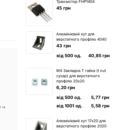
Транзистор FHP1404
45
грн
Алюмінієвий кут для
верстатного профілю 4040
43
грн
від 500 од.
40,85
грн
M4 Закладна Т гайка (t nut
сухар) для верстатного
профілю 20х20
6,20
грн
від 500 од.
5,77
грн
від 1001 од.
5,58
грн
 та
Алюмінієвий кут 17х20 для
верстатного профілю 2020