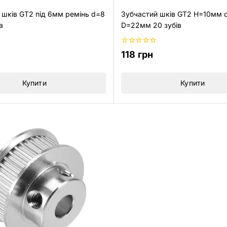
 шків GT2 під 6мм ремінь d=8
Зубчастий шків GT2 H=10мм
а
D=22мм 20 зубів
0
118
грн
з
5
Купити
Купити