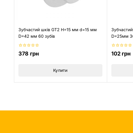
Зубчастий шків GT2 H=15 мм d=15 мм
Зубчастий
D=42 мм 60 зубів
D=25мм 36
0
0
378
грн
102
грн
з
з
5
5
Купити