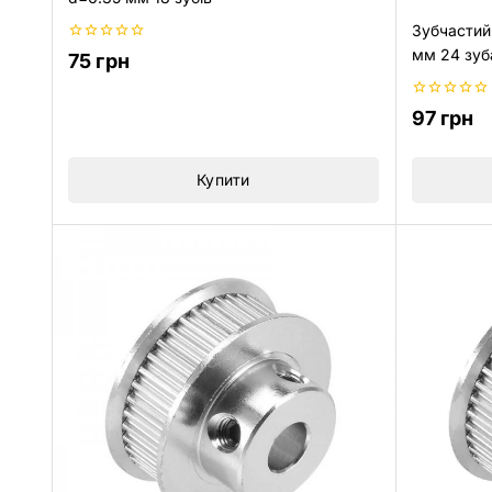
Зубчастий
0
мм 24 зуб
75
грн
з
5
0
97
грн
з
5
Купити