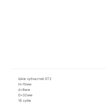
Шків зубчастий GT2
H=15мм
d=8мм
D=32мм
18 зубів