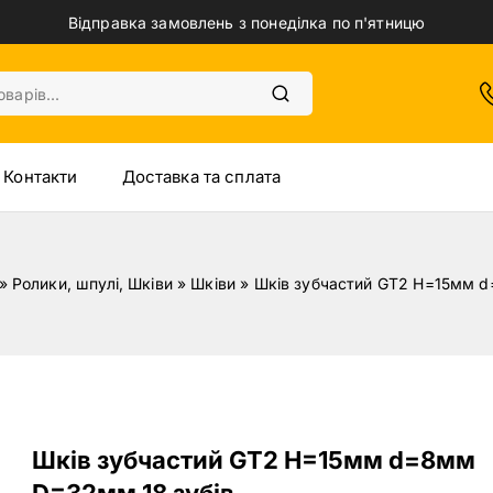
Відправка замовлень з понеділка по п'ятницю
Контакти
Доставка та сплата
»
Ролики, шпулі, Шківи
»
Шківи
»
Шків зубчастий GT2 H=15мм d
Шків зубчастий GT2 H=15мм d=8мм
D=32мм 18 зубів