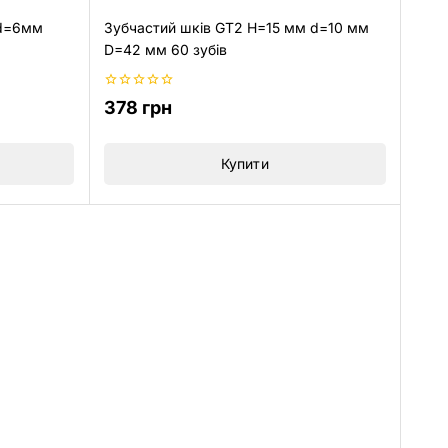
 d=6мм
Зубчастий шків GT2 H=15 мм d=10 мм
D=42 мм 60 зубів
0
378
грн
з
5
Купити