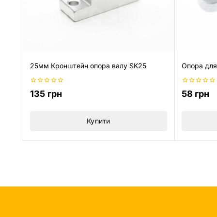
25мм Кронштейн опора валу SK25
Опора для
0
0
135
грн
58
грн
з
з
5
5
Купити