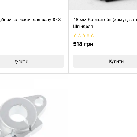
ібний затискач для валу 8×8
48 мм Кронштейн (хомут, зат
Шпінделя
0
518
грн
з
5
Купити
Купити