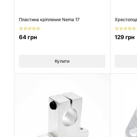
Пластина кріплення Nema 17
Хрестопод
0
0
64
грн
129
грн
з
з
5
5
Купити