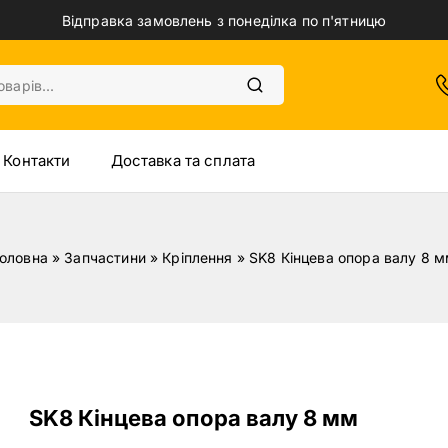
Відправка замовлень з понеділка по п'ятницю
Контакти
Доставка та сплата
оловна
»
Запчастини
»
Кріплення
»
SK8 Кінцева опора валу 8 
SK8 Кінцева опора валу 8 мм