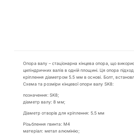
Опора валу – стаціонарна кінцева опора, що викорис
циліндричних валів в одній площині. Ця опора підхо
кріплення діаметром 5.5 мм в основі. Болт, встановл
Схема та розміри кінцевої опори валу SK8:
позначення: SK8;
діаметр валу: 8 мм;
Діаметр отворів для кріплення: 5.5 мм
Різьблення гвинта: М4
матеріал: метал алюмінію;