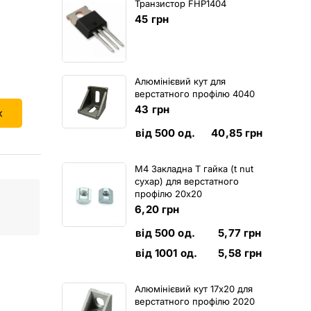
Транзистор FHP1404
45
грн
Алюмінієвий кут для
верстатного профілю 4040
43
грн
к
від 500 од.
40,85
грн
M4 Закладна Т гайка (t nut
сухар) для верстатного
профілю 20х20
6,20
грн
від 500 од.
5,77
грн
від 1001 од.
5,58
грн
Алюмінієвий кут 17х20 для
верстатного профілю 2020