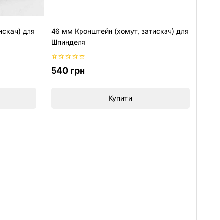
искач) для
46 мм Кронштейн (хомут, затискач) для
Шпинделя
0
540
грн
з
5
Купити