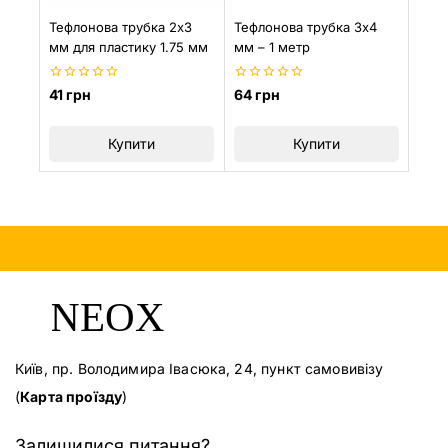
Тефлонова трубка 2х3
Тефлонова трубка 3х4
мм для пластику 1.75 мм
мм – 1 метр
0
0
41
грн
64
грн
з
з
5
5
Купити
Купити
Київ, пр. Володимира Івасюка, 24, пункт самовивізу
(
Карта проїзду
)
Залишилися питання?