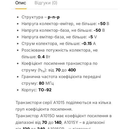
Опис
Відгуки (0)
Структура –
p-n-p
Напруга колектор-емітер, не більше:
-50
В
Напруга колектор-база, не більше:
-50
В
Напруга емітер-база, не більше:
-5
V
Струм колектора, не більше:
-0.15
А
Розсіювана потужність колектора, не
більше:
0.4
Вт
Коефіцієнт посилення транзистора по
струму (h
): від
70
до
400
fe
Гранична частота коефіцієнта передачі
струму:
80
МГц
Корпус:
TO-92
Транзистори серії A1015 поділяються на кілька
груп коефіцієнта посилення.
Транзистор A1015O має коефіцієнт посилення в
діапазоні від
70
до
140
, A1015Y – в діапазоні
від
120
до
240
, A1015GR – у діапазоні