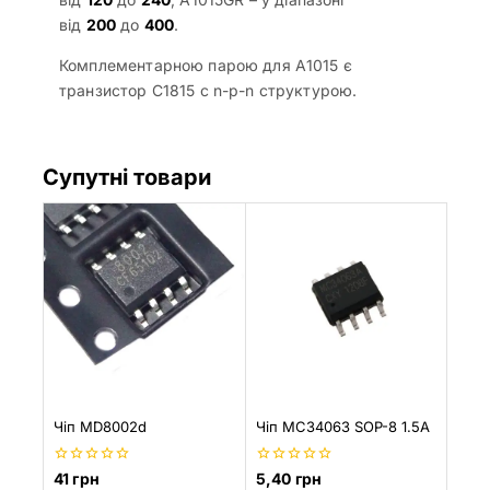
від
200
до
400
.
Комплементарною парою для A1015 є
транзистор C1815 c n-p-n структурою.
Супутні товари
Чіп MD8002d
Чіп MC34063 SOP-8 1.5A
0
0
41
грн
5,40
грн