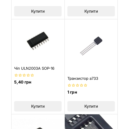
з
з
5
5
Купити
Купити
Чіп ULN2003A SOP-16
Транзистор a733
0
5,40
грн
з
5
0
1
грн
з
5
Купити
Купити