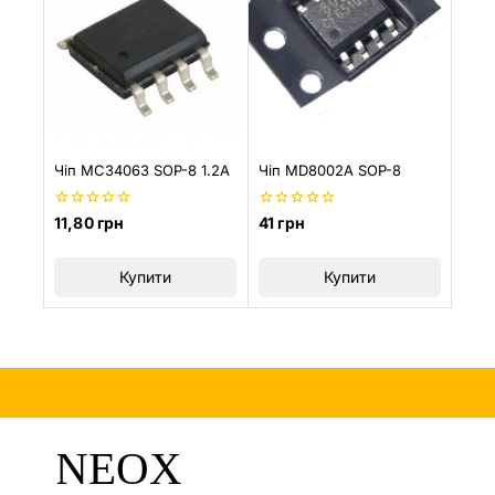
Чіп MC34063 SOP-8 1.2A
Чіп MD8002A SOP-8
0
0
11,80
грн
41
грн
з
з
5
5
Купити
Купити