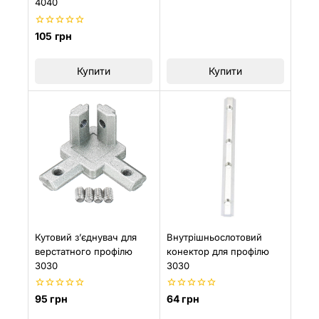
4040
5
0
105
грн
з
5
Купити
Купити
Кутовий з’єднувач для
Внутрішньослотовий
верстатного профілю
конектор для профілю
3030
3030
0
0
95
грн
64
грн
з
з
5
5