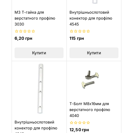
М3 Т-гайка для
Внутрішньослотовий
верстатного профілю
конектор для профілю
3030
4545
0
0
6,20
грн
115
грн
з
з
5
5
Купити
Купити
Т-Болт М8х16мм для
верстатного профілю
4040
Внутрішньослотовий
конектор для профілю
0
12,50
грн
з