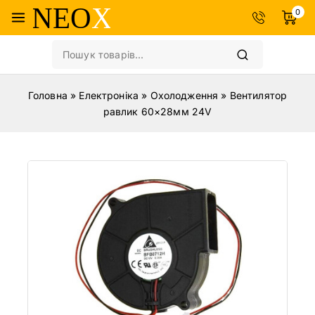
0
Головна
»
Електроніка
»
Охолодження
»
Вентилятор
равлик 60×28мм 24V