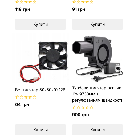
0
0
118
грн
91
грн
з
з
5
5
Купити
Купити
Турбовентилятор равлик
Вентилятор 50х50х10 12В
12v 9733мм з
регулюванням швидкості
0
64
грн
з
5
0
900
грн
з
5
Купити
Купити