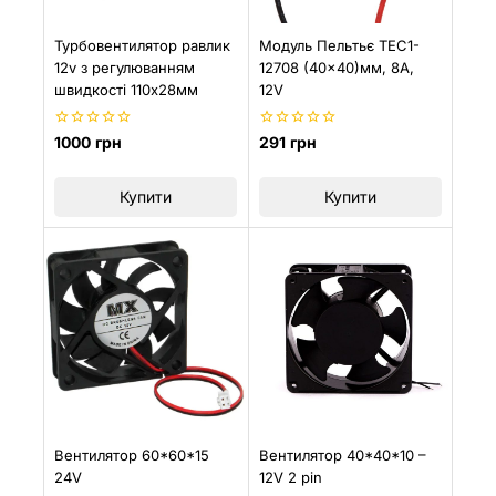
Турбовентилятор равлик
Модуль Пельтьє TEC1-
12v з регулюванням
12708 (40×40)мм, 8A,
швидкості 110х28мм
12V
0
0
1000
грн
291
грн
з
з
5
5
Купити
Купити
Вентилятор 60*60*15
Вентилятор 40*40*10 –
24V
12V 2 pin