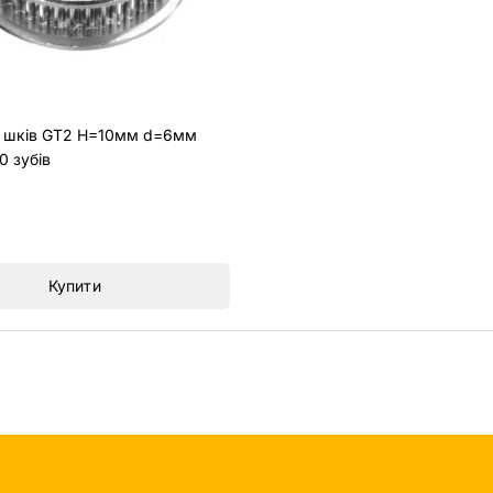
 шків GT2 H=10мм d=6мм
 зубів
Купити