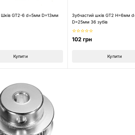
 Шків GT2-6 d=5мм D=13мм
Зубчастий шків GT2 H=6мм 
D=25мм 36 зубів
0
102
грн
з
5
Купити
Купити