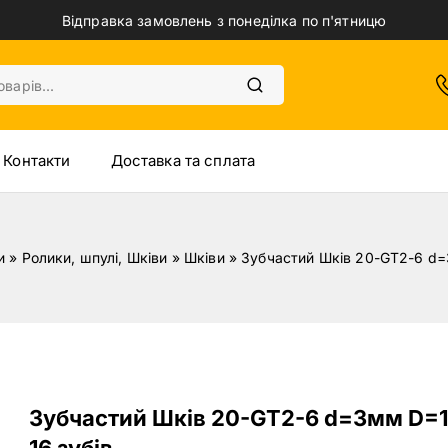
Відправка замовлень з понеділка по п'ятницю
Контакти
Доставка та сплата
и
»
Ролики, шпулі, Шківи
»
Шківи
»
Зубчастий Шків 20-GT2-6 d=
Зубчастий Шків 20-GT2-6 d=3мм D=
16 зубів