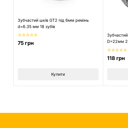
Зубчастий шків GT2 під 6мм ремінь
d=6.35 мм 18 зубів
Зубчастий
0
D=22мм 20
75
грн
з
5
0
118
грн
з
5
Купити