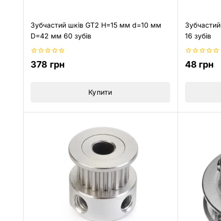
Зубчастий шків GT2 H=15 мм d=10 мм
Зубчастий
D=42 мм 60 зубів
16 зубів
0
0
378
грн
48
грн
з
з
5
5
Купити