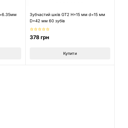
d=6.35мм
Зубчастий шків GT2 H=15 мм d=15 мм
D=42 мм 60 зубів
0
378
грн
з
5
Купити