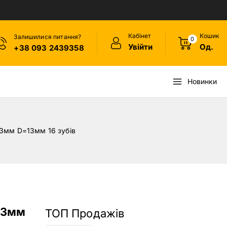
Кабінет
Кошик
Залишилися питання?
0
Увійти
Од.
+38 093 2439358
Новинки
3мм D=13мм 16 зубів
13мм
ТОП Продажів