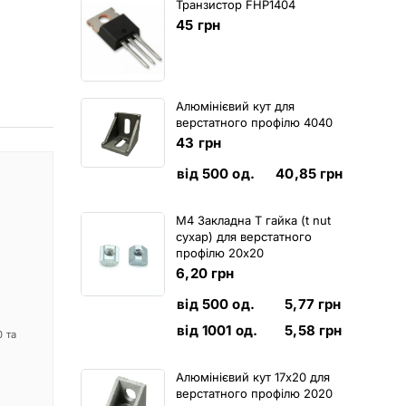
Транзистор FHP1404
45
грн
Алюмінієвий кут для
верстатного профілю 4040
43
грн
від 500 од.
40,85
грн
M4 Закладна Т гайка (t nut
сухар) для верстатного
профілю 20х20
6,20
грн
від 500 од.
5,77
грн
від 1001 од.
5,58
грн
 та
Алюмінієвий кут 17х20 для
верстатного профілю 2020