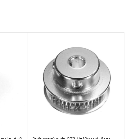
ремінь d=8
Зубчастий шків GT2 H=10мм d=6мм