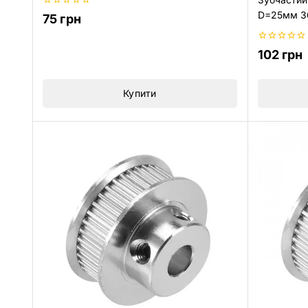
0
D=25мм 36
75
грн
з
5
0
102
грн
з
5
Купити