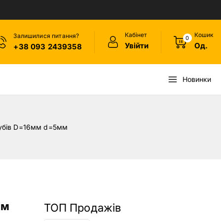
Кабінет
Кошик
Залишилися питання?
0
Увійти
Од.
+38 093 2439358
Новинки
зубів D=16мм d=5мм
мм
ТОП Продажів