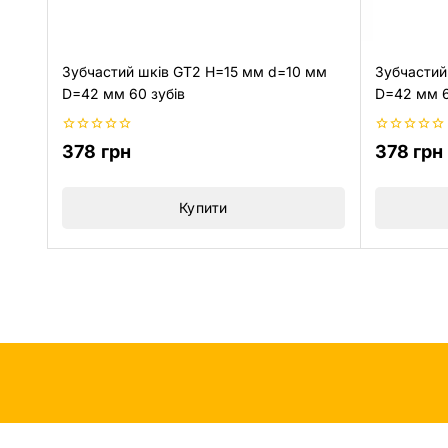
Зубчастий шків GT2 H=15 мм d=10 мм
Зубчастий
D=42 мм 60 зубів
D=42 мм 6
0
0
378
грн
378
грн
з
з
5
5
Купити