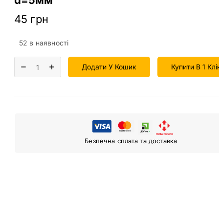
45
грн
52 в наявності
Додати У Кошик
Купити В 1 Клі
Безпечна сплата та доставка