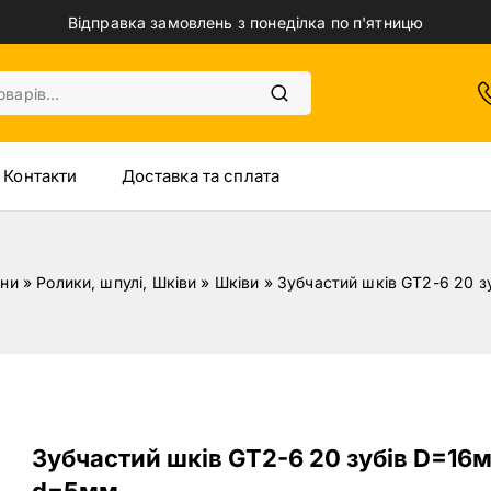
Відправка замовлень з понеділка по п'ятницю
Контакти
Доставка та сплата
ини
»
Ролики, шпулі, Шківи
»
Шківи
»
Зубчастий шків GT2-6 20 
Зубчастий шків GT2-6 20 зубів D=16
d=5мм